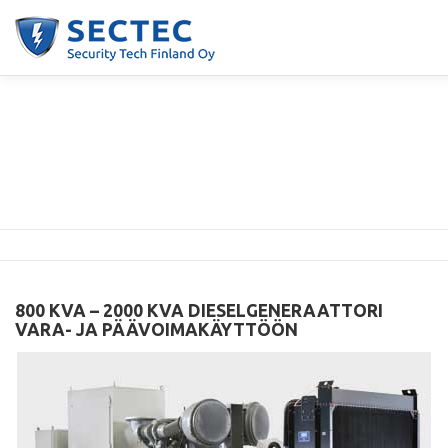
Siirry
sisältöön
AGGREGAATIT
DIESELGENERAATTORIT
TRAKTORIGE
PE-SARJA, 800…2000 KVA –
AGCO POWER
DIESELGENERAATTORI
VARAVOIMA
OTA YHTEYTTÄ
800 KVA – 2000 KVA DIESELGENERAATTORI
VARA- JA PÄÄVOIMAKÄYTTÖÖN