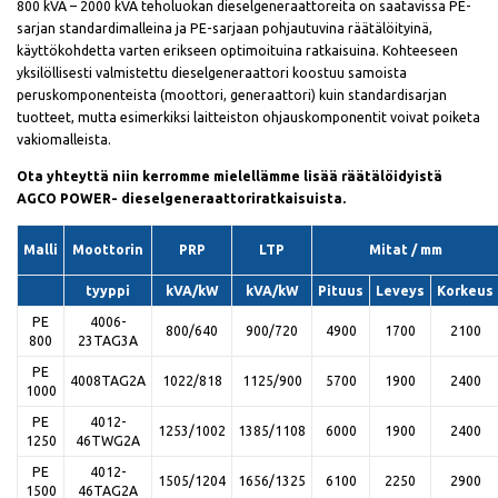
800 kVA – 2000 kVA teholuokan dieselgeneraattoreita on saatavissa PE-
sarjan standardimalleina ja PE-sarjaan pohjautuvina räätälöityinä,
käyttökohdetta varten erikseen optimoituina ratkaisuina. Kohteeseen
yksilöllisesti valmistettu dieselgeneraattori koostuu samoista
peruskomponenteista (moottori, generaattori) kuin standardisarjan
tuotteet, mutta esimerkiksi laitteiston ohjauskomponentit voivat poiketa
vakiomalleista.
Ota yhteyttä niin kerromme mielellämme lisää räätälöidyistä
AGCO POWER- dieselgeneraattoriratkaisuista.
Malli
Moottorin
PRP
LTP
Mitat / mm
tyyppi
kVA/kW
kVA/kW
Pituus
Leveys
Korkeus
PE
4006-
800/640
900/720
4900
1700
2100
800
23TAG3A
PE
4008TAG2A
1022/818
1125/900
5700
1900
2400
1000
PE
4012-
1253/1002
1385/1108
6000
1900
2400
1250
46TWG2A
PE
4012-
1505/1204
1656/1325
6100
2250
2900
1500
46TAG2A