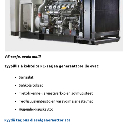
PE-sarja, avoin malli
Tyypillisiä kohteita PE-sarjan generaattoreille ovat:
Sairaalat
Sähkölaitokset
Tietoliikenne- ja viestiverkkojen solmupisteet
Teollisuuskiinteistöjen varavoimajärjestelmät
Huipunleikkauskäyttö
Pyydä tarjous dieselgeneraattorista