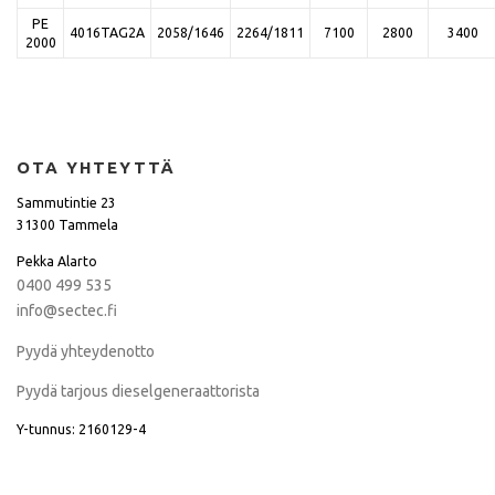
PE
4016TAG2A
2058/1646
2264/1811
7100
2800
3400
2000
OTA YHTEYTTÄ
Sammutintie 23
31300 Tammela
Pekka Alarto
0400 499 535
info@sectec.fi
Pyydä yhteydenotto
Pyydä tarjous dieselgeneraattorista
Y-tunnus: 2160129-4